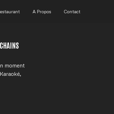
estaurant
A Propos
Contact
OCHAINS
e un moment
 Karaoké,